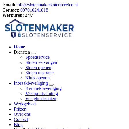
Email:
info@slotenmakerslotenservice.nl
Contact:
097010241818
Werkuren:
24/7
Home
Diensten
Spoedservice
Sloten vervangen
Sloten openen
Sloten reparatie
Kluis openen
Inbraakbeveiliging
Kerntrekbeveiliging
Meerpuntssluiting
Veiligheidssloten
Werkgebied
Prijzen
Over ons
Contact
Blog