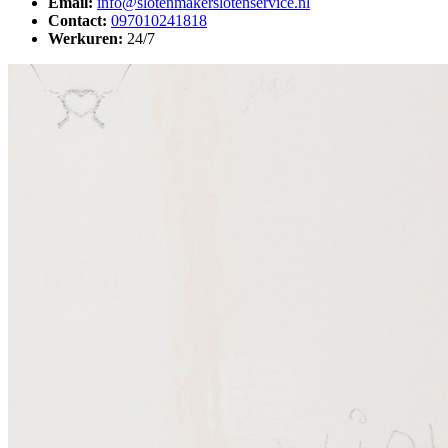
Email:
info@slotenmakerslotenservice.nl
Contact:
097010241818
Werkuren:
24/7