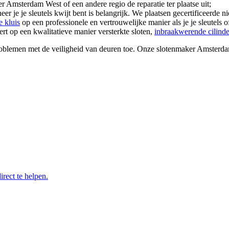
er Amsterdam West of een andere regio de reparatie ter plaatse uit;
er je je sleutels kwijt bent is belangrijk. We plaatsen gecertificeerde n
e kluis
op een professionele en vertrouwelijke manier als je je sleutels
ert op een kwalitatieve manier versterkte sloten,
inbraakwerende cilinde
roblemen met de veiligheid van deuren toe. Onze slotenmaker Amsterda
irect te helpen.