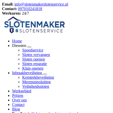
Email:
info@slotenmakerslotenservice.nl
Contact:
097010241818
Werkuren:
24/7
Home
Diensten
Spoedservice
Sloten vervangen
Sloten openen
Sloten reparatie
Kluis openen
Inbraakbeveiliging
Kerntrekbeveiliging
Meerpuntssluiting
Veiligheidssloten
Werkgebied
Prijzen
Over ons
Contact
Blog