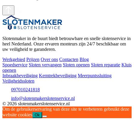
Slotenmaker in de buurt biedt betrouwbare en snelle slotenservice in
heel Nederland. Onze ervaren monteurs zijn 24/7 beschikbaar om
uw veiligheid te garanderen.
Werkgebied
Prijzen
Over ons
Contacten
Blog
Spoedservice
Sloten vervangen
Sloten openen
Sloten reparatie
Kluis
openen
Inbraakbeveiliging
Kerntrekbeveiliging
Meerpuntssluiting
Veiligheidssloten
097010241818
info@slotenmakerslotenservice.nl
© 2026 slotenmakerslotenservice.nl
Om de gebruikerservaring van deze site te verbeteren gebruikt deze
website cookies
Ok