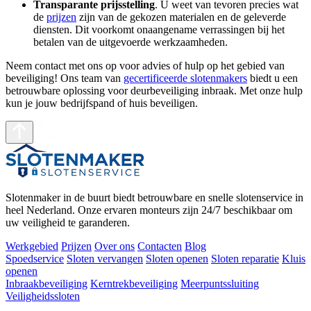
Transparante prijsstelling
. U weet van tevoren precies wat
de
prijzen
zijn van de gekozen materialen en de geleverde
diensten. Dit voorkomt onaangename verrassingen bij het
betalen van de uitgevoerde werkzaamheden.
Neem contact met ons op voor advies of hulp op het gebied van
beveiliging! Ons team van
gecertificeerde slotenmakers
biedt u een
betrouwbare oplossing voor deurbeveiliging inbraak. Met onze hulp
kun je jouw bedrijfspand of huis beveiligen.
Slotenmaker in de buurt biedt betrouwbare en snelle slotenservice in
heel Nederland. Onze ervaren monteurs zijn 24/7 beschikbaar om
uw veiligheid te garanderen.
Werkgebied
Prijzen
Over ons
Contacten
Blog
Spoedservice
Sloten vervangen
Sloten openen
Sloten reparatie
Kluis
openen
Inbraakbeveiliging
Kerntrekbeveiliging
Meerpuntssluiting
Veiligheidssloten