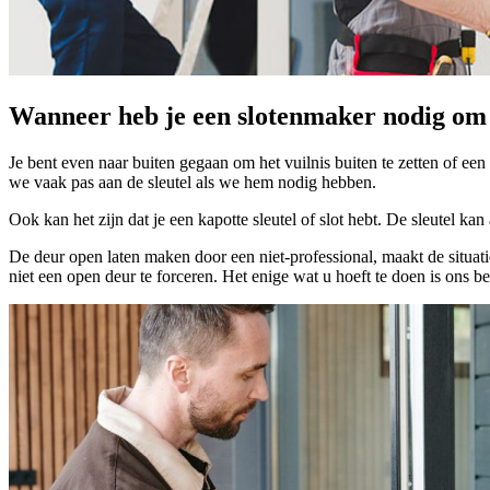
Wanneer heb je een slotenmaker nodig om 
Je bent even naar buiten gegaan om het vuilnis buiten te zetten of een
we vaak pas aan de sleutel als we hem nodig hebben.
Ook kan het zijn dat je een kapotte sleutel of slot hebt. De sleutel kan
De deur open laten maken door een niet-professional, maakt de situatie
niet een open deur te forceren. Het enige wat u hoeft te doen is ons b