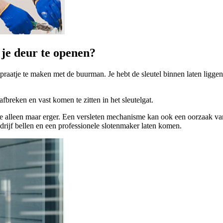
je deur te openen?
 praatje te maken met de buurman. Je hebt de sleutel binnen laten liggen
 afbreken en vast komen te zitten in het sleutelgat.
 alleen maar erger. Een versleten mechanisme kan ook een oorzaak van ee
edrijf bellen en een professionele slotenmaker laten komen.