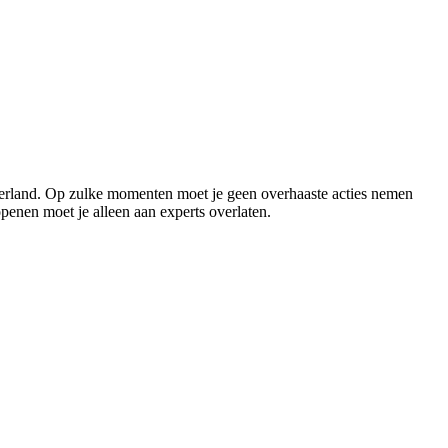
ederland. Op zulke momenten moet je geen overhaaste acties nemen
openen moet je alleen aan experts overlaten.