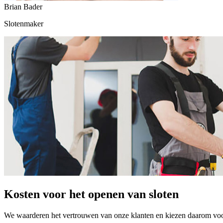
Brian Bader
Slotenmaker
Kosten voor het openen van sloten
We waarderen het vertrouwen van onze klanten en kiezen daarom voo