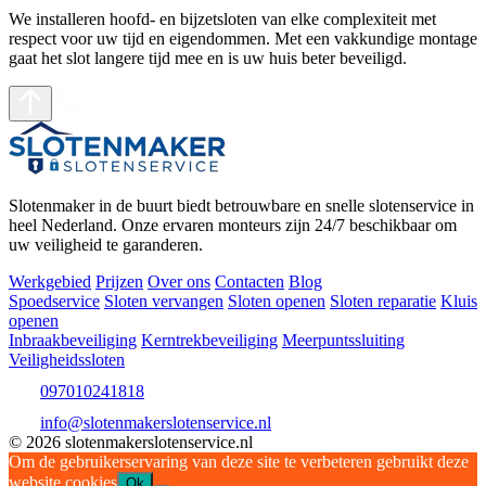
We installeren hoofd- en bijzetsloten van elke complexiteit met
respect voor uw tijd en eigendommen. Met een vakkundige montage
gaat het slot langere tijd mee en is uw huis beter beveiligd.
Slotenmaker in de buurt biedt betrouwbare en snelle slotenservice in
heel Nederland. Onze ervaren monteurs zijn 24/7 beschikbaar om
uw veiligheid te garanderen.
Werkgebied
Prijzen
Over ons
Contacten
Blog
Spoedservice
Sloten vervangen
Sloten openen
Sloten reparatie
Kluis
openen
Inbraakbeveiliging
Kerntrekbeveiliging
Meerpuntssluiting
Veiligheidssloten
097010241818
info@slotenmakerslotenservice.nl
© 2026 slotenmakerslotenservice.nl
Om de gebruikerservaring van deze site te verbeteren gebruikt deze
website cookies
Ok