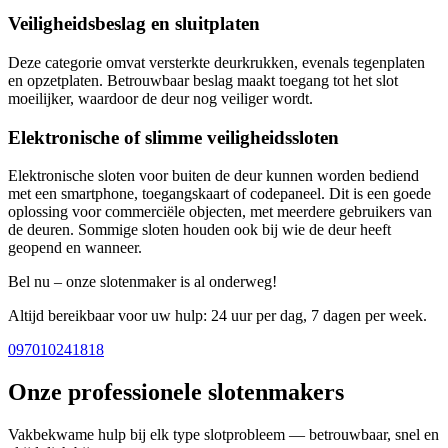
Veiligheidsbeslag en sluitplaten
Deze categorie omvat versterkte deurkrukken, evenals tegenplaten
en opzetplaten. Betrouwbaar beslag maakt toegang tot het slot
moeilijker, waardoor de deur nog veiliger wordt.
Elektronische of slimme veiligheidssloten
Elektronische sloten voor buiten de deur kunnen worden bediend
met een smartphone, toegangskaart of codepaneel. Dit is een goede
oplossing voor commerciële objecten, met meerdere gebruikers van
de deuren. Sommige sloten houden ook bij wie de deur heeft
geopend en wanneer.
Bel nu – onze slotenmaker is al onderweg!
Altijd bereikbaar voor uw hulp: 24 uur per dag, 7 dagen per week.
097010241818
Onze professionele slotenmakers
Vakbekwame hulp bij elk type slotprobleem — betrouwbaar, snel en