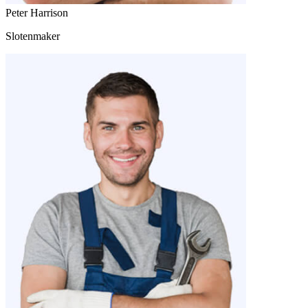
Peter Harrison
Slotenmaker