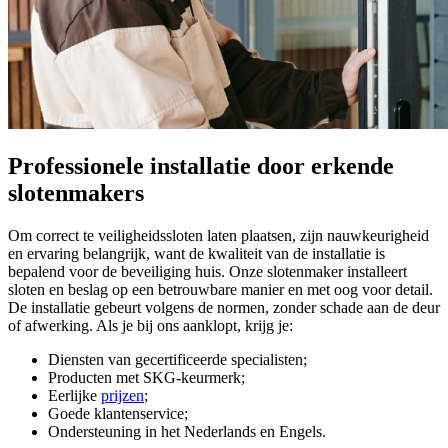
Professionele installatie door erkende
slotenmakers
Om correct te veiligheidssloten laten plaatsen, zijn nauwkeurigheid
en ervaring belangrijk, want de kwaliteit van de installatie is
bepalend voor de beveiliging huis. Onze slotenmaker installeert
sloten en beslag op een betrouwbare manier en met oog voor detail.
De installatie gebeurt volgens de normen, zonder schade aan de deur
of afwerking. Als je bij ons aanklopt, krijg je:
Diensten van gecertificeerde specialisten;
Producten met SKG-keurmerk;
Eerlijke
prijzen
;
Goede klantenservice;
Ondersteuning in het Nederlands en Engels.