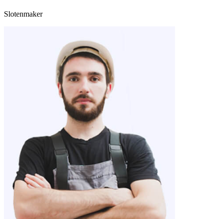
Slotenmaker