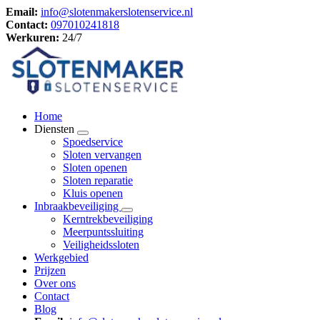
Email:
info@slotenmakerslotenservice.nl
Contact:
097010241818
Werkuren:
24/7
Home
Diensten
Spoedservice
Sloten vervangen
Sloten openen
Sloten reparatie
Kluis openen
Inbraakbeveiliging
Kerntrekbeveiliging
Meerpuntssluiting
Veiligheidssloten
Werkgebied
Prijzen
Over ons
Contact
Blog