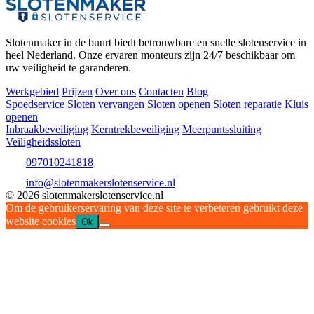
Slotenmaker in de buurt biedt betrouwbare en snelle slotenservice in
heel Nederland. Onze ervaren monteurs zijn 24/7 beschikbaar om
uw veiligheid te garanderen.
Werkgebied
Prijzen
Over ons
Contacten
Blog
Spoedservice
Sloten vervangen
Sloten openen
Sloten reparatie
Kluis
openen
Inbraakbeveiliging
Kerntrekbeveiliging
Meerpuntssluiting
Veiligheidssloten
097010241818
info@slotenmakerslotenservice.nl
© 2026 slotenmakerslotenservice.nl
Om de gebruikerservaring van deze site te verbeteren gebruikt deze
website cookies
Ok