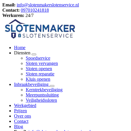
Email:
info@slotenmakerslotenservice.nl
Contact:
097010241818
Werkuren:
24/7
Home
Diensten
Spoedservice
Sloten vervangen
Sloten openen
Sloten reparatie
Kluis openen
Inbraakbeveiliging
Kerntrekbeveiliging
Meerpuntssluiting
Veiligheidssloten
Werkgebied
Prijzen
Over ons
Contact
Blog