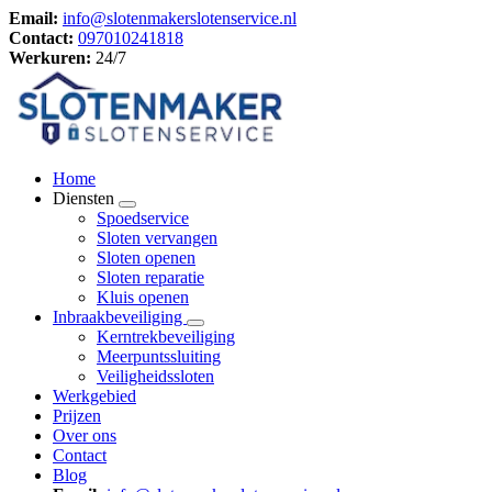
Email:
info@slotenmakerslotenservice.nl
Contact:
097010241818
Werkuren:
24/7
Home
Diensten
Spoedservice
Sloten vervangen
Sloten openen
Sloten reparatie
Kluis openen
Inbraakbeveiliging
Kerntrekbeveiliging
Meerpuntssluiting
Veiligheidssloten
Werkgebied
Prijzen
Over ons
Contact
Blog