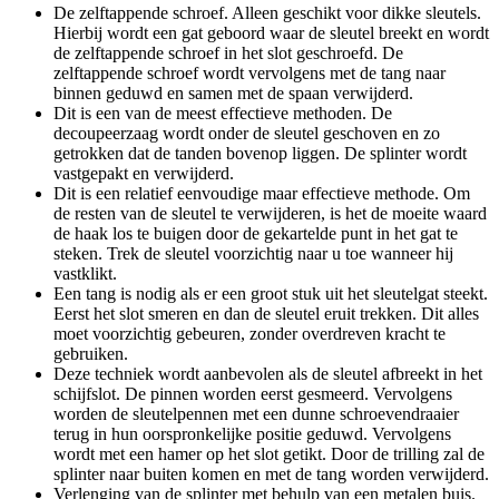
De zelftappende schroef. Alleen geschikt voor dikke sleutels.
Hierbij wordt een gat geboord waar de sleutel breekt en wordt
de zelftappende schroef in het slot geschroefd. De
zelftappende schroef wordt vervolgens met de tang naar
binnen geduwd en samen met de spaan verwijderd.
Dit is een van de meest effectieve methoden. De
decoupeerzaag wordt onder de sleutel geschoven en zo
getrokken dat de tanden bovenop liggen. De splinter wordt
vastgepakt en verwijderd.
Dit is een relatief eenvoudige maar effectieve methode. Om
de resten van de sleutel te verwijderen, is het de moeite waard
de haak los te buigen door de gekartelde punt in het gat te
steken. Trek de sleutel voorzichtig naar u toe wanneer hij
vastklikt.
Een tang is nodig als er een groot stuk uit het sleutelgat steekt.
Eerst het slot smeren en dan de sleutel eruit trekken. Dit alles
moet voorzichtig gebeuren, zonder overdreven kracht te
gebruiken.
Deze techniek wordt aanbevolen als de sleutel afbreekt in het
schijfslot. De pinnen worden eerst gesmeerd. Vervolgens
worden de sleutelpennen met een dunne schroevendraaier
terug in hun oorspronkelijke positie geduwd. Vervolgens
wordt met een hamer op het slot getikt. Door de trilling zal de
splinter naar buiten komen en met de tang worden verwijderd.
Verlenging van de splinter met behulp van een metalen buis.