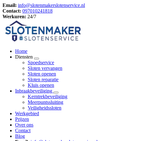
Email:
info@slotenmakerslotenservice.nl
Contact:
097010241818
Werkuren:
24/7
Home
Diensten
Spoedservice
Sloten vervangen
Sloten openen
Sloten reparatie
Kluis openen
Inbraakbeveiliging
Kerntrekbeveiliging
Meerpuntssluiting
Veiligheidssloten
Werkgebied
Prijzen
Over ons
Contact
Blog