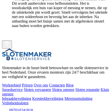
Dit wordt aanbevolen voor hefboomsloten. Het is
noodzakelijk een buis van koper of messing te nemen, die op
de uitstekende pin wordt gezet. Smelt vervolgens het uiteinde
met een soldeerbout en bevestig het aan de inbreker. Na
uitharding moet het buisje samen met de afgebroken sleutel
naar buiten worden getrokken.
Slotenmaker in de buurt biedt betrouwbare en snelle slotenservice in
heel Nederland. Onze ervaren monteurs zijn 24/7 beschikbaar om
uw veiligheid te garanderen.
Werkgebied
Prijzen
Over ons
Contacten
Blog
Spoedservice
Sloten vervangen
Sloten openen
Sloten reparatie
Kluis
openen
Inbraakbeveiliging
Kerntrekbeveiliging
Meerpuntssluiting
Veiligheidssloten
097010241818